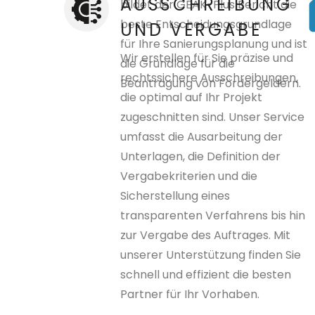
AUSSCHREIBUNG
bildet der GEAK-Plus Bericht die
beste Entscheidungsgrundlage
UND VERGABE
für Ihre Sanierungsplanung und ist
Wir erstellen für Sie präzise und
die Grundlage für die
rechtssichere Ausschreibungen,
Beantragung von Fördergeldern.
die optimal auf Ihr Projekt
zugeschnitten sind. Unser Service
umfasst die Ausarbeitung der
Unterlagen, die Definition der
Vergabekriterien und die
Sicherstellung eines
transparenten Verfahrens bis hin
zur Vergabe des Auftrages. Mit
unserer Unterstützung finden Sie
schnell und effizient die besten
Partner für Ihr Vorhaben.