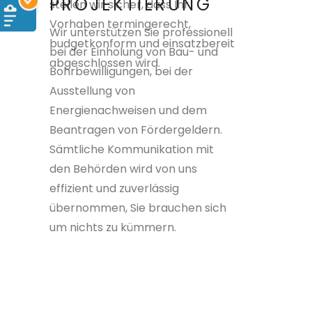
PROJEKTIERUNG
stellen wir sicher, dass Ihr
Vorhaben termingerecht,
Wir unterstützen Sie professionell
budgetkonform und einsatzbereit
bei der Einholung von Bau- und
abgeschlossen wird.
Bohrbewilligungen, bei der
Ausstellung von
Energienachweisen und dem
Beantragen von Fördergeldern.
Sämtliche Kommunikation mit
den Behörden wird von uns
effizient und zuverlässig
übernommen, Sie brauchen sich
um nichts zu kümmern.