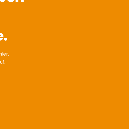
.
ler.
uf.